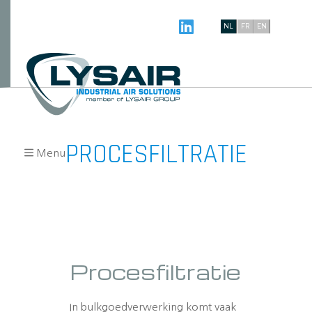
NL
FR
EN
PROCESFILTRATIE
Menu
Procesfiltratie
In bulkgoedverwerking komt vaak